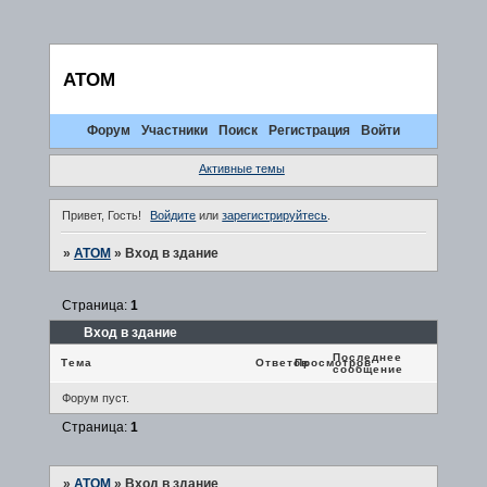
ATOM
Форум
Участники
Поиск
Регистрация
Войти
Активные темы
Привет, Гость!
Войдите
или
зарегистрируйтесь
.
»
ATOM
»
Вход в здание
Страница:
1
Вход в здание
Последнее
Тема
Ответов
Просмотров
сообщение
Форум пуст.
Страница:
1
»
ATOM
»
Вход в здание