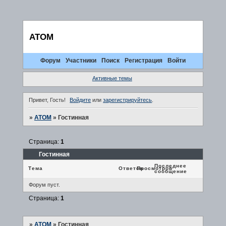
ATOM
Форум
Участники
Поиск
Регистрация
Войти
Активные темы
Привет, Гость!
Войдите
или
зарегистрируйтесь
.
»
ATOM
»
Гостинная
Страница:
1
Гостинная
Последнее
Тема
Ответов
Просмотров
сообщение
Форум пуст.
Страница:
1
»
ATOM
»
Гостинная