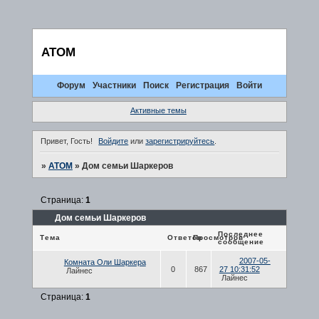
ATOM
Форум
Участники
Поиск
Регистрация
Войти
Активные темы
Привет, Гость!
Войдите
или
зарегистрируйтесь
.
»
ATOM
»
Дом семьи Шаркеров
Страница:
1
Дом семьи Шаркеров
Последнее
Тема
Ответов
Просмотров
сообщение
2007-05-
Комната Оли Шаркера
0
867
27 10:31:52
Лайнес
Лайнес
Страница:
1