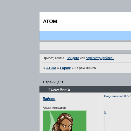
ATOM
Привет, Гость!
Войдите
или
зарегистрируйтесь
.
»
ATOM
»
Гараж
»
Гараж Кинга
Страница:
1
Гараж Кинга
Поделиться
2007-0
Лайнес
....
Администратор
0